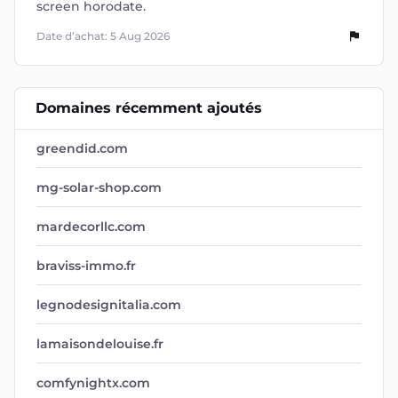
Domaines récemment ajoutés
greendid.com
mg-solar-shop.com
mardecorllc.com
braviss-immo.fr
legnodesignitalia.com
lamaisondelouise.fr
comfynightx.com
poisplume.shop
summerjardin-fr.com