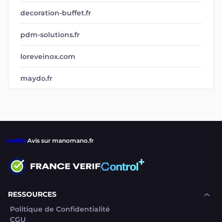
loreveinox.com
maydo.fr
Verifier
Avis sur manomano.fr
RESSOURCES
Politique de Confidentialité
CGU
Mentions légales
CGV Marchands
CGU FranceVerif+
INFORMATIONS