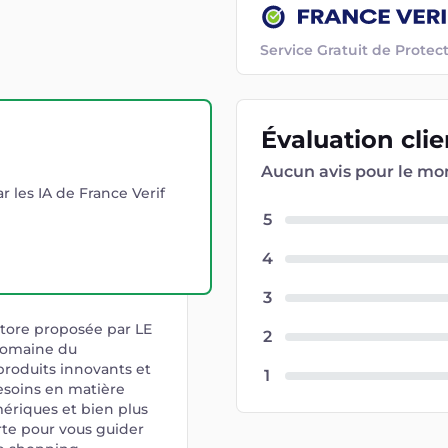
Service Gratuit de Prot
Évaluation
cli
Aucun avis pour le m
r les IA de France Verif
5
4
3
store proposée par LE
2
 domaine du
roduits innovants et
1
esoins en matière
mériques et bien plus
rte pour vous guider