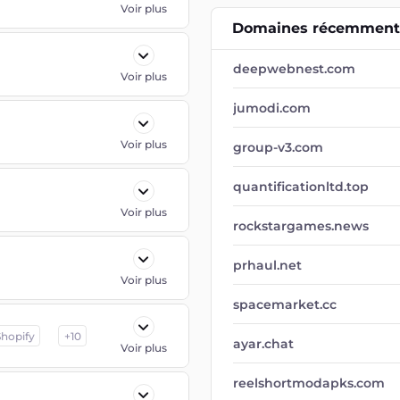
Voir plus
Domaines récemment 
deepwebnest.com
Voir plus
jumodi.com
Voir plus
group-v3.com
quantificationltd.top
Voir plus
rockstargames.news
prhaul.net
Voir plus
spacemarket.cc
Shopify
+
10
ayar.chat
Voir plus
reelshortmodapks.com