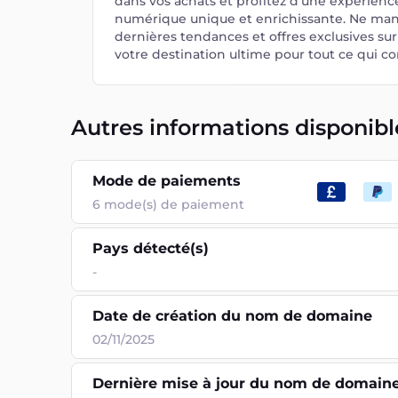
dans vos achats et profitez d'une expérien
numérique unique et enrichissante. Ne man
dernières tendances et offres exclusives sur 
votre destination ultime pour tout ce qui c
Autres informations disponibl
Mode de paiements
6
mode(s) de paiement
Pays détecté(s)
-
Date de création du nom de domaine
02/11/2025
Dernière mise à jour du nom de domain