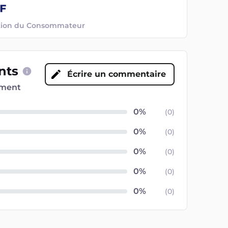
ection du Consommateur
ents
Écrire un commentaire
oment
(
0
)
(
0
)
(
0
)
(
0
)
(
0
)