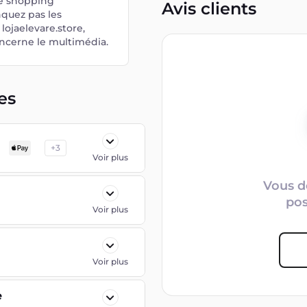
ce shopping
Avis clients
quez pas les
lojaelevare.store,
oncerne le multimédia.
es
+
3
Voir plus
Vous d
po
Voir plus
Voir plus
e