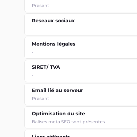
Présent
Réseaux sociaux
-
Mentions légales
-
SIRET/ TVA
-
Email lié au serveur
Présent
Optimisation du site
Balises meta SEO sont présentes
Liens référents