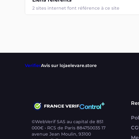
2 sites internet font référence à ce site
Verifier
Avis sur lojaelevare.store
Re
Pol
©WebVerif SAS au capital de 851
CG
000€ • RCS de Paris 884750035 17
avenue Jean Moulin, 93100
Me