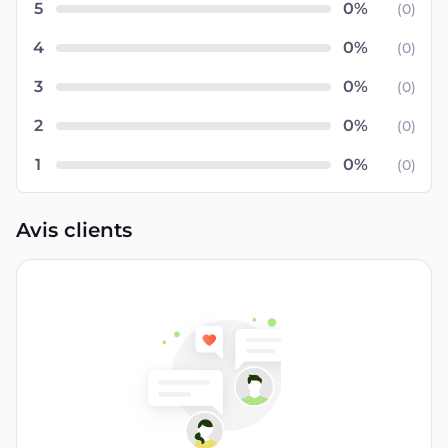
5
(
0
)
4
(
0
)
3
(
0
)
2
(
0
)
1
(
0
)
Avis clients