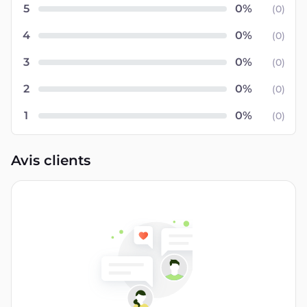
5
(
0
)
4
(
0
)
3
(
0
)
2
(
0
)
1
(
0
)
Avis clients