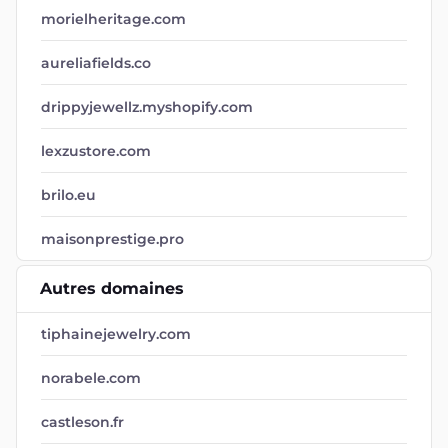
morielheritage.com
aureliafields.co
drippyjewellz.myshopify.com
lexzustore.com
brilo.eu
maisonprestige.pro
Autres domaines
tiphainejewelry.com
norabele.com
castleson.fr