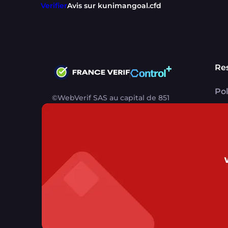
Verifier
Avis sur kunimangoal.cfd
Re
Pol
©WebVerif SAS au capital de 851
CG
000€ • RCS de Paris 884750035 17
avenue Jean Moulin, 93100
Me
Montreuil, France
CG
CG
Contact support utilisateurs
support@franc