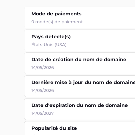
Mode de paiements
0
mode(s) de paiement
Pays détecté(s)
États-Unis (USA)
Date de création du nom de domaine
14/05/2026
Dernière mise à jour du nom de domain
14/05/2026
Date d'expiration du nom de domaine
14/05/2027
Popularité du site