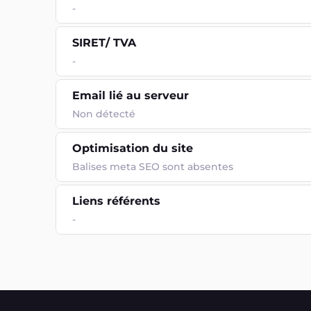
-
SIRET/ TVA
-
Email lié au serveur
Non détecté
Optimisation du site
Balises meta SEO sont absentes
Liens référents
-