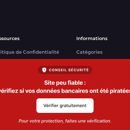
ssources
Informations
itique de Confidentialité
Catégories
U
Marchands
ntions légales
Signaler une arnaque
V Marchands
Blog
U FranceVerif+
everif.fr