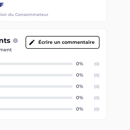
ection du Consommateur
ents
Écrire un commentaire
oment
(
0
)
(
0
)
(
0
)
(
0
)
(
0
)