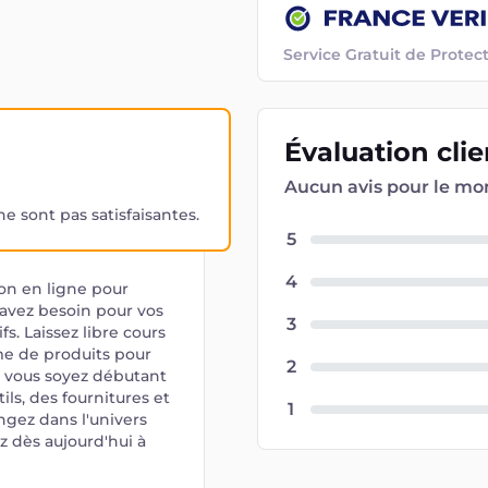
Service Gratuit de Prot
Évaluation
cli
Aucun avis pour le m
 sont pas satisfaisantes.
5
4
on en ligne pour
s avez besoin pour vos
3
ifs. Laissez libre cours
me de produits pour
2
e vous soyez débutant
ls, des fournitures et
1
ongez dans l'univers
 dès aujourd'hui à