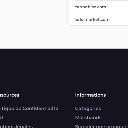
cannabise.com
lidls-market.com
ssources
Informations
itique de Confidentialité
Catégories
U
Marchands
ntions légales
Signaler une arnaque