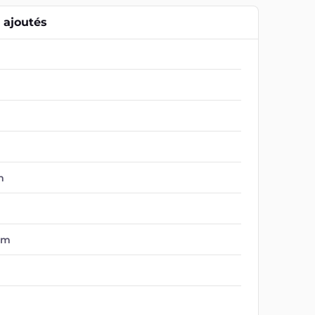
ajoutés
m
om