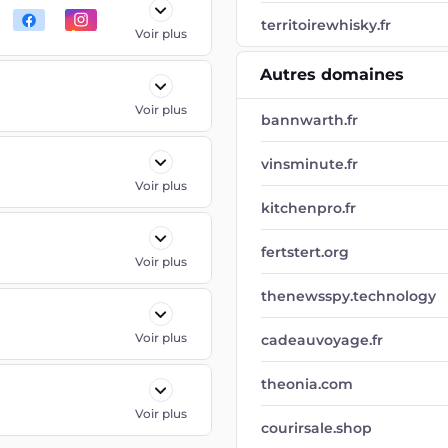
territoirewhisky.fr
Voir plus
Autres domaines
Voir plus
bannwarth.fr
vinsminute.fr
Voir plus
kitchenpro.fr
fertstert.org
Voir plus
thenewsspy.technology
Voir plus
cadeauvoyage.fr
theonia.com
Voir plus
courirsale.shop