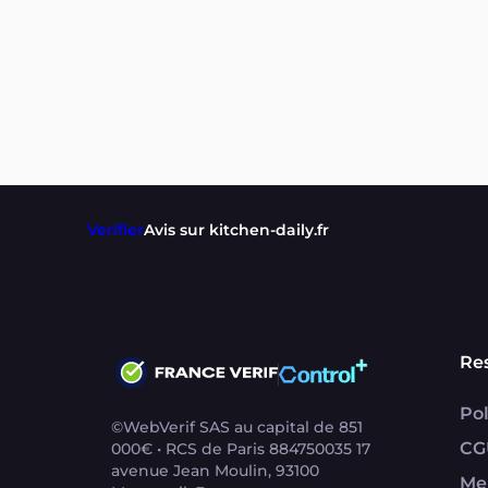
Verifier
Avis sur kitchen-daily.fr
Re
Pol
©WebVerif SAS au capital de 851
CG
000€ • RCS de Paris 884750035 17
avenue Jean Moulin, 93100
Me