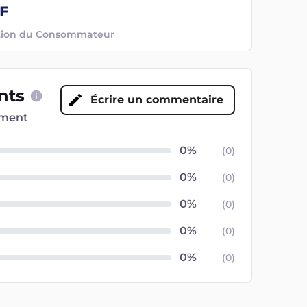
ection du Consommateur
ents
Écrire un commentaire
oment
(
0
)
(
0
)
(
0
)
(
0
)
(
0
)