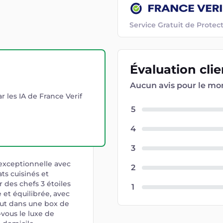
Service Gratuit de Prot
Évaluation
cli
Aucun avis pour le m
r les IA de France Verif
5
4
3
xceptionnelle avec
2
ats cuisinés et
 des chefs 3 étoiles
1
 et équilibrée, avec
 tout dans une box de
-vous le luxe de