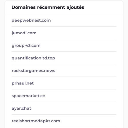
Domaines récemment ajoutés
deepwebnest.com
jumodi.com
group-v3.com
quantificationltd.top
rockstargames.news
prhaul.net
spacemarket.cc
ayar.chat
reelshortmodapks.com