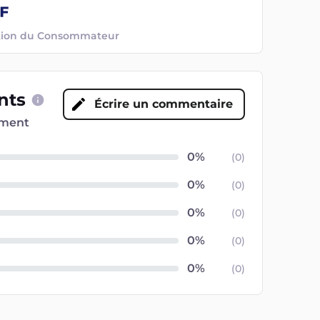
ection du Consommateur
ents
Écrire un commentaire
oment
(
0
)
(
0
)
(
0
)
(
0
)
(
0
)