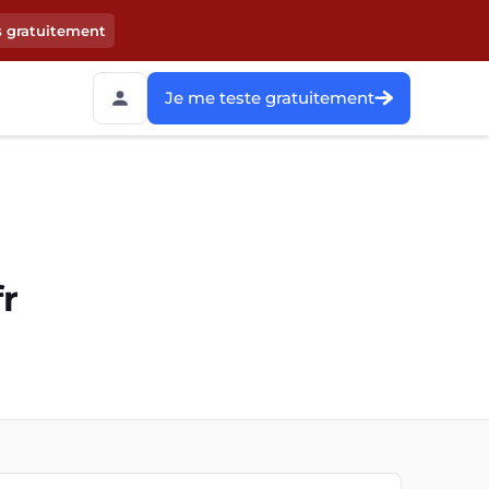
s gratuitement
Je me teste gratuitement
fr