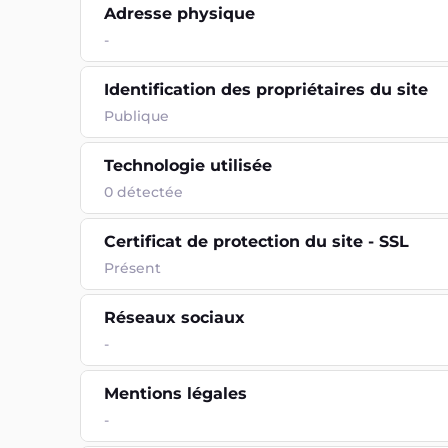
Adresse physique
-
Identification des propriétaires du site
Publique
Technologie utilisée
0
détectée
Certificat de protection du site - SSL
Présent
Réseaux sociaux
-
Mentions légales
-