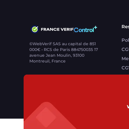
Re
Pol
©WebVerif SAS au capital de 851
CG
000€ • RCS de Paris 884750035 17
avenue Jean Moulin, 93100
Me
Montreuil, France
CG
CG
Contact support utilisateurs
support@franc