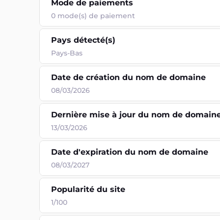
Mode de paiements
0
mode(s) de paiement
Pays détecté(s)
Pays-Bas
Date de création du nom de domaine
08/03/2026
Dernière mise à jour du nom de domain
13/03/2026
Date d'expiration du nom de domaine
08/03/2027
Popularité du site
1/100