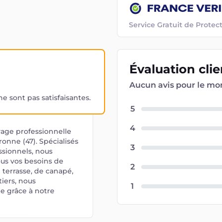
Service Gratuit de Prot
Évaluation
cli
Aucun avis pour le m
 sont pas satisfaisantes.
5
4
yage professionnelle
ronne (47). Spécialisés
3
ssionnels, nous
us vos besoins de
2
 terrasse, de canapé,
iers, nous
1
le grâce à notre