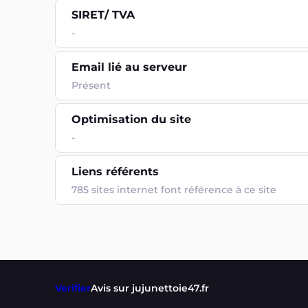
SIRET/ TVA
-
Email lié au serveur
Présent
Optimisation du site
-
Liens référents
785 sites internet font référence à ce site
Verifier
Avis sur jujunettoie47.fr