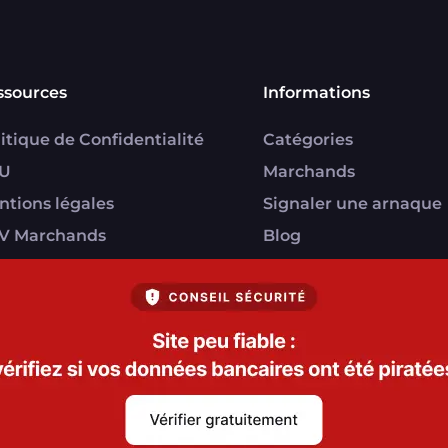
ssources
Informations
itique de Confidentialité
Catégories
U
Marchands
ntions légales
Signaler une arnaque
V Marchands
Blog
U FranceVerif+
everif.fr