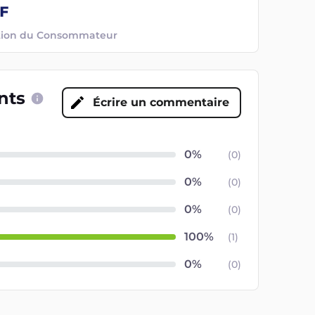
ection du Consommateur
ents
Écrire un commentaire
(
0
)
(
0
)
(
0
)
(
1
)
(
0
)