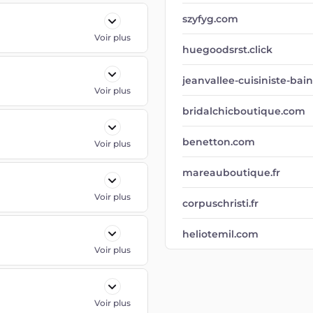
szyfyg.com
Voir plus
huegoodsrst.click
jeanvallee-cuisiniste-baini
Voir plus
bridalchicboutique.com
benetton.com
Voir plus
mareauboutique.fr
Voir plus
corpuschristi.fr
heliotemil.com
Voir plus
Voir plus