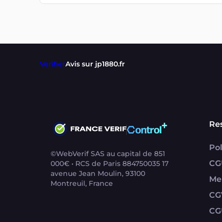
Verifier
Avis sur jp1880.fr
Re
Pol
©WebVerif SAS au capital de 851
CG
000€ • RCS de Paris 884750035 17
avenue Jean Moulin, 93100
Me
Montreuil, France
CG
CG