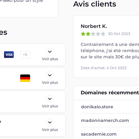
1880 pour un style
Avis clients
Norbert K.
es
30 Oct 2023
Contrairement à une dema
téléphone, j'ai été rembou
+
5
sur le site mais 30€ de pl
Voir plus
Date d’achat: 4 Oct 2023
Voir plus
Domaines récemment 
Voir plus
donikalo.store
madonnamerch.com
e
Voir plus
sacademie.com