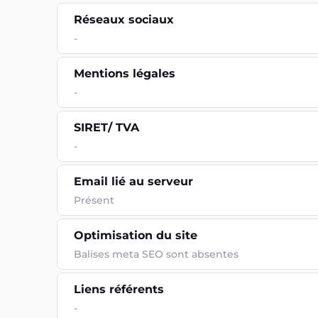
Réseaux sociaux
-
Mentions légales
-
SIRET/ TVA
-
Email lié au serveur
Présent
Optimisation du site
Balises meta SEO sont absentes
Liens référents
-