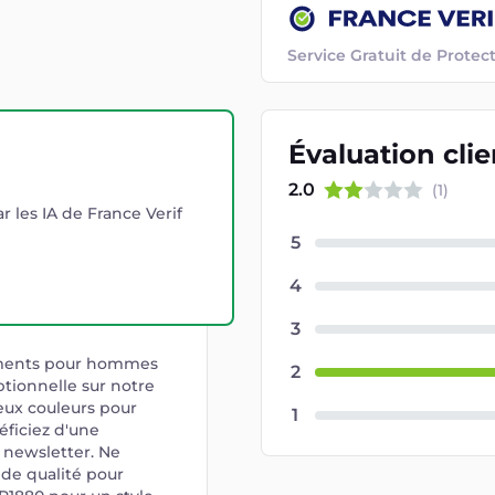
Service Gratuit de Prot
Évaluation
cli
2.0
(
1
)
r les IA de France Verif
5
4
3
ements pour hommes
2
ptionnelle sur notre
ux couleurs pour
1
éficiez d'une
e newsletter. Ne
de qualité pour