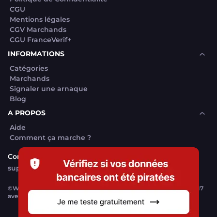
CGU
Mentions légales
CGV Marchands
CGU FranceVerif+
INFORMATIONS
Catégories
Marchands
Signaler une arnaque
Blog
A PROPOS
Aide
Comment ça marche ?
Contact support utilisateurs
support@franceverif.fr
©WebVerif SAS au capital de 851 000€ • RCS de Paris 884750035 17
avenue Jean Moulin, 93100 Montreuil, France