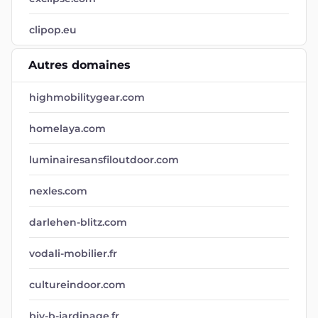
clipop.eu
Autres domaines
highmobilitygear.com
homelaya.com
luminairesansfiloutdoor.com
nexles.com
darlehen-blitz.com
vodali-mobilier.fr
cultureindoor.com
bjv-b-jardinage.fr