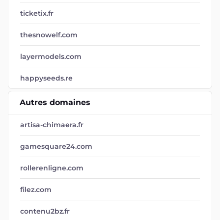
ticketix.fr
thesnowelf.com
layermodels.com
happyseeds.re
Autres domaines
artisa-chimaera.fr
gamesquare24.com
rollerenligne.com
filez.com
contenu2bz.fr