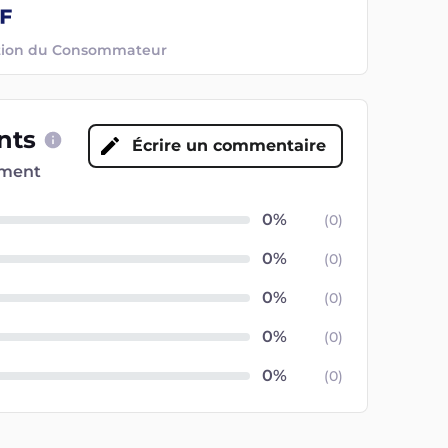
ection du Consommateur
ents
Écrire un commentaire
oment
(
0
)
(
0
)
(
0
)
(
0
)
(
0
)