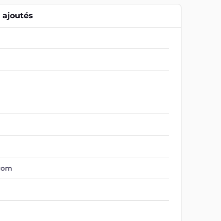
ajoutés
.com