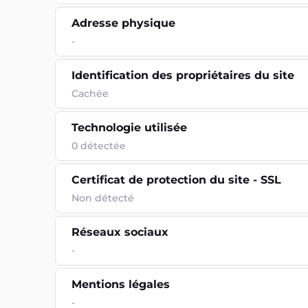
Adresse physique
-
Identification des propriétaires du site
Cachée
Technologie utilisée
0
détectée
Certificat de protection du site - SSL
Non détecté
Réseaux sociaux
-
Mentions légales
-