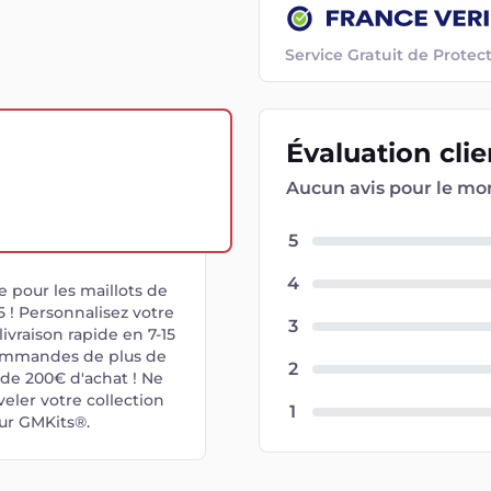
Service Gratuit de Prot
Évaluation
cli
Aucun avis pour le m
5
4
 pour les maillots de
 ! Personnalisez votre
3
ivraison rapide en 7-15
 commandes de plus de
2
 de 200€ d'achat ! Ne
ler votre collection
1
sur GMKits®.