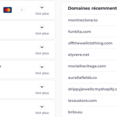
Domaines récemment 
+
1
Voir plus
montreclone.to
funkita.com
Voir plus
offthewallclothing.com
Voir plus
elyvere.net
e
morielheritage.com
Voir plus
aureliafields.co
drippyjewellz.myshopify
Voir plus
lexzustore.com
brilo.eu
Voir plus