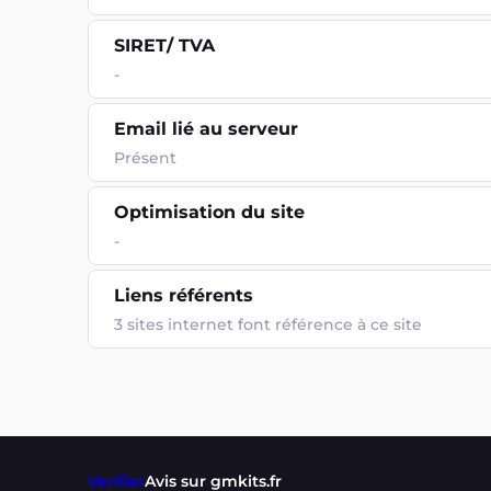
SIRET/ TVA
-
Email lié au serveur
Présent
Optimisation du site
-
Liens référents
3 sites internet font référence à ce site
Verifier
Avis sur gmkits.fr