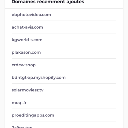
Domaines récemment ajoutés
ebphotovideo.com
achat-avis.com
kgworld-s.com
plakason.com
crdcw.shop
bdntgt-xp.myshopify.com
solarmoviesz.tv
moqi.fr
proeditingapps.com
7x9ga.top