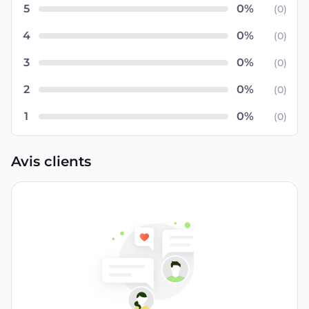
5
(
0
)
4
(
0
)
3
(
0
)
2
(
0
)
1
(
0
)
Avis clients