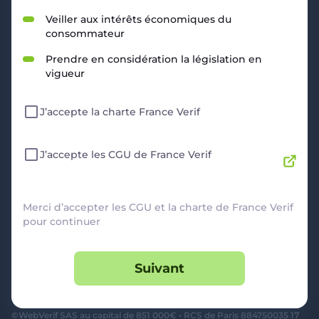
RESSOURCES
Veiller aux intérêts économiques du
consommateur
Politique de Confidentialité
CGU
Prendre en considération la législation en
Mentions légales
vigueur
CGV Marchands
CGU FranceVerif+
J’accepte la charte France Verif
INFORMATIONS
Catégories
Marchands
J’accepte les CGU de France Verif
Signaler une arnaque
Blog
A PROPOS
Merci d’accepter les CGU et la charte de France Verif
pour continuer
Aide
Comment ça marche ?
Suivant
Contact support utilisateurs
support@franceverif.fr
©WebVerif SAS au capital de 851 000€ • RCS de Paris 884750035 17