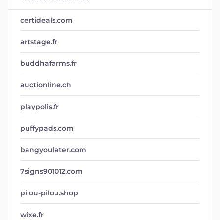
certideals.com
artstage.fr
buddhafarms.fr
auctionline.ch
playpolis.fr
puffypads.com
bangyoulater.com
7signs901012.com
pilou-pilou.shop
wixe.fr