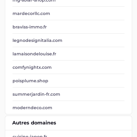
mg-solar-shop.com
mardecorllc.com
braviss-immo.fr
legnodesignitalia.com
lamaisondelouise.fr
comfynightx.com
poisplume.shop
summerjardin-fr.com
moderndeco.com
Autres domaines
cuisine-japon.fr