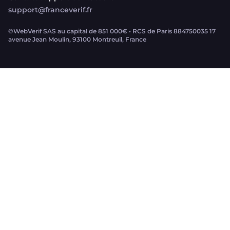
support@franceverif.fr
©WebVerif SAS au capital de 851 000€ • RCS de Paris 884750035 17
avenue Jean Moulin, 93100 Montreuil, France