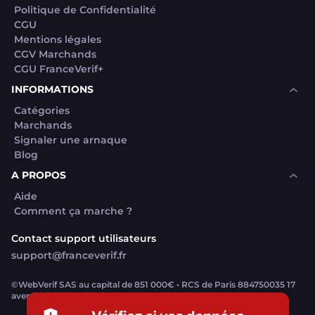
Politique de Confidentialité
CGU
Mentions légales
CGV Marchands
CGU FranceVerif+
INFORMATIONS
Catégories
Marchands
Signaler une arnaque
Blog
A PROPOS
Aide
Comment ça marche ?
Contact support utilisateurs
support@franceverif.fr
©WebVerif SAS au capital de 851 000€ • RCS de Paris 884750035 17
avenue Jean Moulin, 93100 Montreuil, France