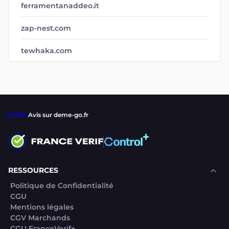
ferramentanaddeo.it
zap-nest.com
tewhaka.com
Verifier
Avis sur deme-go.fr
RESSOURCES
Politique de Confidentialité
CGU
Mentions légales
CGV Marchands
CGU FranceVerif+