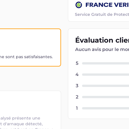
Service Gratuit de Prot
Évaluation
cli
Aucun avis pour le m
 sont pas satisfaisantes.
5
4
3
2
1
nalysé présente une 
t d'arnaque détecté, 