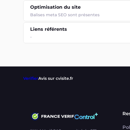
Optimisation du site
Balises meta SEO sont présentes
Liens référents
-
Verifier
Avis sur cvisite.fr
Re
Pol