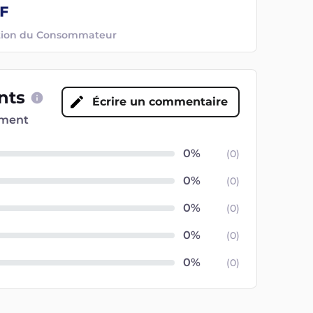
ection du Consommateur
ents
Écrire un commentaire
oment
(
0
)
(
0
)
(
0
)
(
0
)
(
0
)