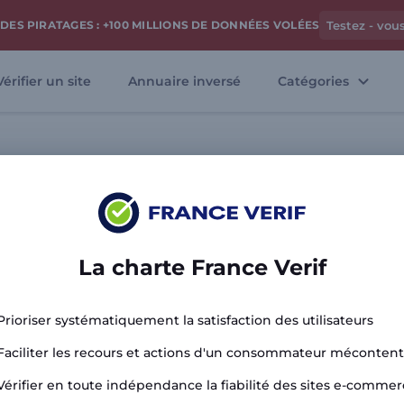
DES PIRATAGES : +100 MILLIONS DE DONNÉES VOLÉES
Testez - vou
Vérifier un site
Annuaire inversé
Catégories
Analyser le 
La charte France Verif
Prioriser systématiquement la satisfaction des utilisateurs
Faciliter les recours et actions d'un consommateur mécontent
Vérifier en toute indépendance la fiabilité des sites e-commer