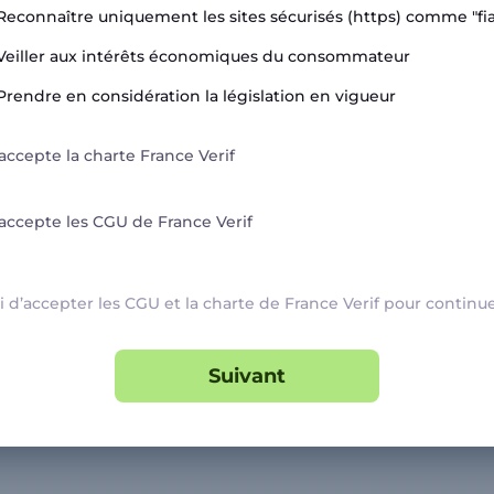
Reconnaître uniquement les sites sécurisés (https) comme "fia
ssources
Informations
Veiller aux intérêts économiques du consommateur
Prendre en considération la législation en vigueur
itique de Confidentialité
Catégories
U
Marchands
’accepte la charte France Verif
ntions légales
Signaler une arnaque
V Marchands
Blog
’accepte les CGU de France Verif
U FranceVerif+
 d’accepter les CGU et la charte de France Verif pour continu
everif.fr
Suivant