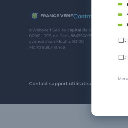
Re
Pol
©WebVerif SAS au capital de 851
CG
000€ • RCS de Paris 884750035 17
J
avenue Jean Moulin, 93100
Me
Montreuil, France
CG
J
CG
Merci
Contact support utilisateurs
support@franc