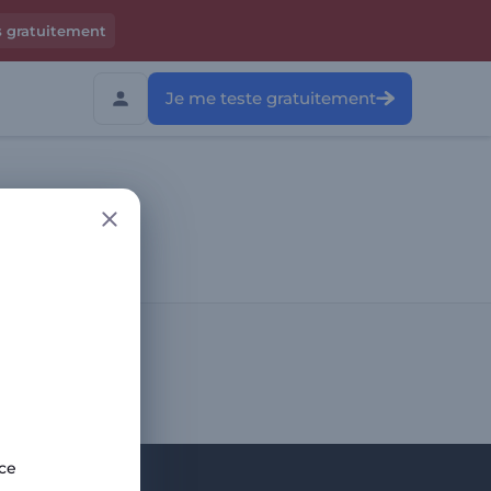
s gratuitement
Je me teste gratuitement
site
ce