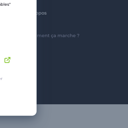
bles"
A propos
Aide
Comment ça marche ?
er