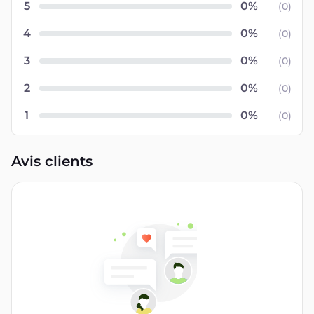
5
(
0
)
4
(
0
)
3
(
0
)
2
(
0
)
1
(
0
)
Avis clients