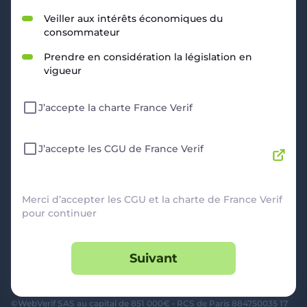
RESSOURCES
Veiller aux intérêts économiques du
consommateur
Politique de Confidentialité
CGU
Prendre en considération la législation en
Mentions légales
vigueur
CGV Marchands
CGU FranceVerif+
J’accepte la charte France Verif
INFORMATIONS
Catégories
Marchands
J’accepte les CGU de France Verif
Signaler une arnaque
Blog
A PROPOS
Merci d’accepter les CGU et la charte de France Verif
pour continuer
Aide
Comment ça marche ?
Suivant
Contact support utilisateurs
support@franceverif.fr
©WebVerif SAS au capital de 851 000€ • RCS de Paris 884750035 17