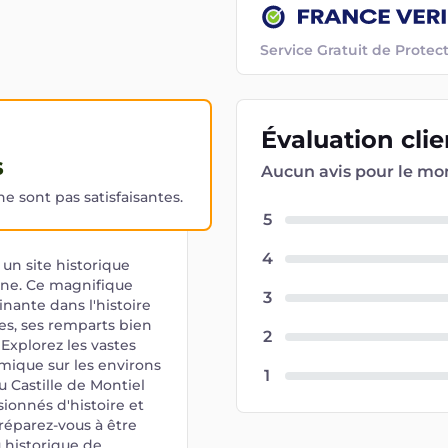
Service Gratuit de Prot
Évaluation
cli
s
Aucun avis pour le m
 sont pas satisfaisantes.
5
4
un site historique
gne. Ce magnifique
3
inante dans l'histoire
es, ses remparts bien
2
 Explorez les vastes
mique sur les environs
1
u Castille de Montiel
ionnés d'histoire et
réparez-vous à être
u historique de