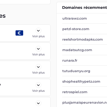
Domaines récemment 
es
ultrarawz.com
petzl-store.com
Voir plus
reelshortmodapks.com
madatsutcg.com
Voir plus
runara.fr
tutuduanyu.org
Voir plus
shophealthypetz.com
e
Voir plus
retrospiel.com
plusjamaispeurenavion.n