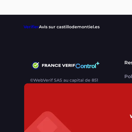
Verifier
Avis sur castillodemontiel.es
Re
Pol
©WebVerif SAS au capital de 851
CG
000€ • RCS de Paris 884750035 17
avenue Jean Moulin, 93100
Me
Montreuil, France
CG
CG