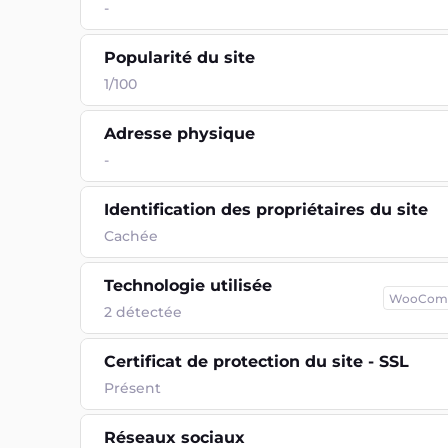
-
Popularité du site
1/100
Adresse physique
-
Identification des propriétaires du site
Cachée
Technologie utilisée
WooCom
2
détectée
Certificat de protection du site - SSL
Présent
Réseaux sociaux