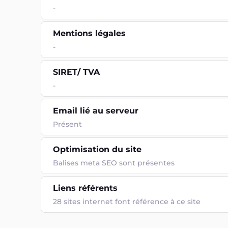
-
Mentions légales
-
SIRET/ TVA
-
Email lié au serveur
Présent
Optimisation du site
Balises meta SEO sont présentes
Liens référents
28 sites internet font référence à ce site