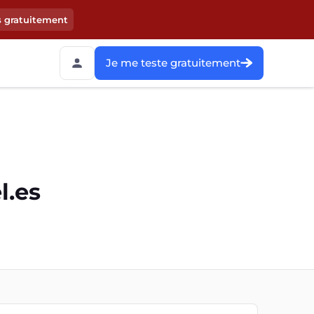
s gratuitement
Je me teste gratuitement
l.es