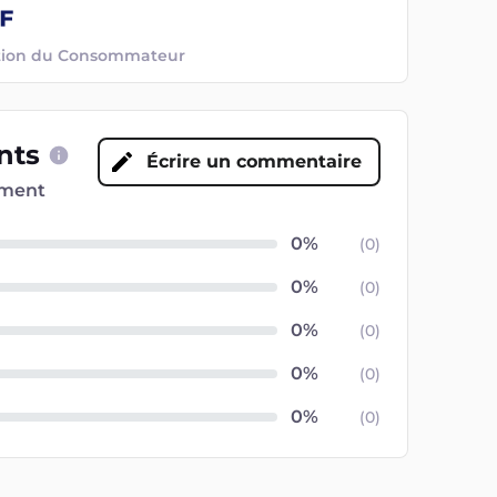
ection du Consommateur
ents
Écrire un commentaire
oment
(
0
)
(
0
)
(
0
)
(
0
)
(
0
)