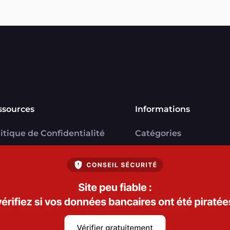
ssources
Informations
itique de Confidentialité
Catégories
U
Marchands
ntions légales
Signaler une arnaque
V Marchands
Blog
U FranceVerif+