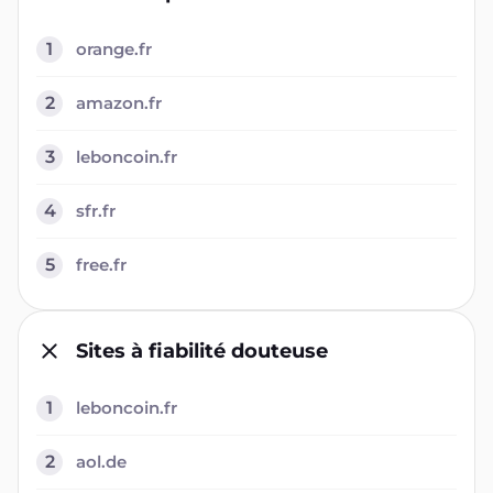
1
orange.fr
2
amazon.fr
3
leboncoin.fr
4
sfr.fr
5
free.fr
Sites à fiabilité douteuse
1
leboncoin.fr
2
aol.de