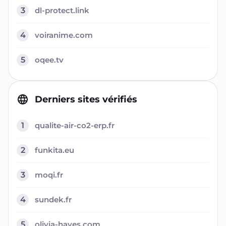
3
dl-protect.link
4
voiranime.com
5
oqee.tv
Derniers sites vérifiés
1
qualite-air-co2-erp.fr
2
funkita.eu
3
moqi.fr
4
sundek.fr
5
olivia-hayes.com