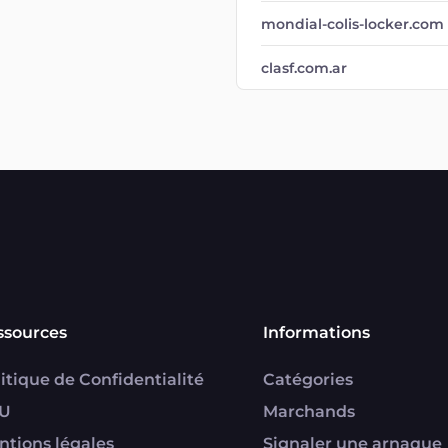
mondial-colis-locker.com
clasf.com.ar
ssources
Informations
itique de Confidentialité
Catégories
U
Marchands
ntions légales
Signaler une arnaque