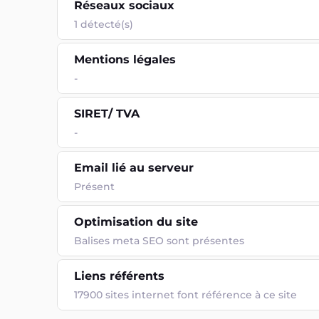
Réseaux sociaux
1 détecté(s)
Mentions légales
-
SIRET/ TVA
-
Email lié au serveur
Présent
Optimisation du site
Balises meta SEO sont présentes
Liens référents
17900 sites internet font référence à ce site