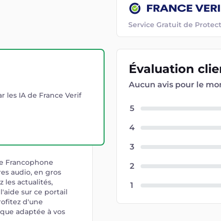
Service Gratuit de Prot
Évaluation
cli
Aucun avis pour le m
r les IA de France Verif
5
4
3
ue Francophone
2
res audio, en gros
 les actualités,
1
aide sur ce portail
rofitez d'une
ique adaptée à vos