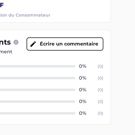
ection du Consommateur
ents
Écrire un commentaire
oment
(
0
)
(
0
)
(
0
)
(
0
)
(
0
)