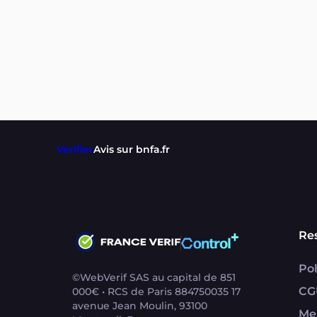
Verifier
Avis sur bnfa.fr
Re
Pol
©WebVerif SAS au capital de 851
CG
000€ • RCS de Paris 884750035 17
avenue Jean Moulin, 93100
Me