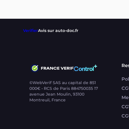
Verifier
Avis sur auto-doc.fr
Re
Pol
©WebVerif SAS au capital de 851
CG
000€ • RCS de Paris 884750035 17
avenue Jean Moulin, 93100
Me
Montreuil, France
CG
CG