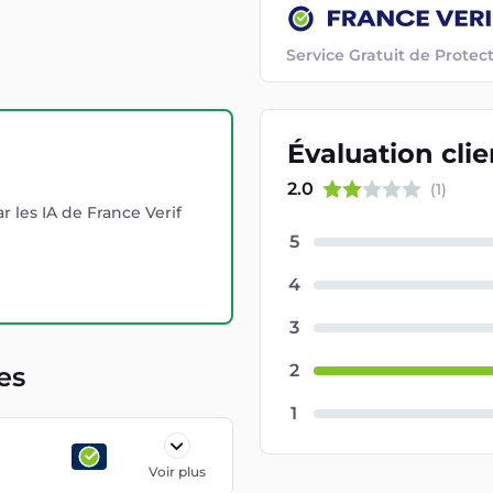
Service Gratuit de Prot
Évaluation
cli
2.0
(
1
)
r les IA de France Verif
5
4
3
2
es
1
Voir plus