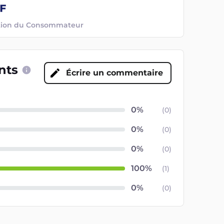
ection du Consommateur
ents
Écrire un commentaire
(
0
)
(
0
)
(
0
)
(
1
)
(
0
)