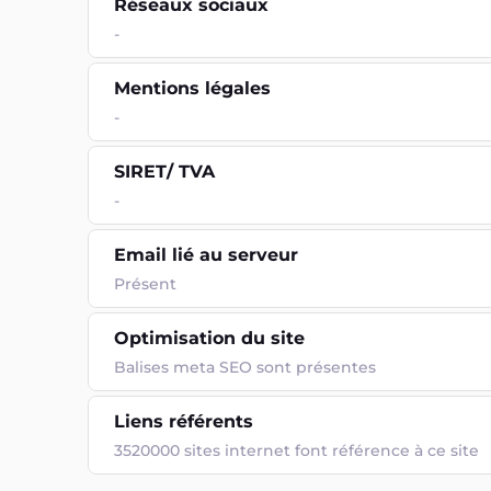
Réseaux sociaux
-
Mentions légales
-
SIRET/ TVA
-
Email lié au serveur
Présent
Optimisation du site
Balises meta SEO sont présentes
Liens référents
3520000 sites internet font référence à ce site