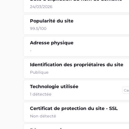
24/03/2026
Popularité du site
99.5/100
Adresse physique
-
Identification des propriétaires du site
Publique
Technologie utilisée
Ca
1
détectée
Certificat de protection du site - SSL
Non détecté