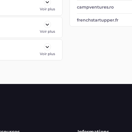
Voir plus
campventures.ro
frenchstartupper.fr
Voir plus
ssources
Informations
itique de Confidentialité
Catégories
U
Marchands