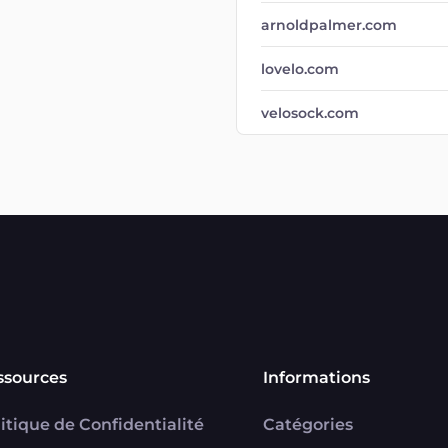
arnoldpalmer.com
lovelo.com
velosock.com
ssources
Informations
itique de Confidentialité
Catégories