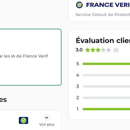
Service Gratuit de Prot
Évaluation
cli
3.0
(
2
)
r les IA de France Verif
5
4
3
2
es
1
Voir plus