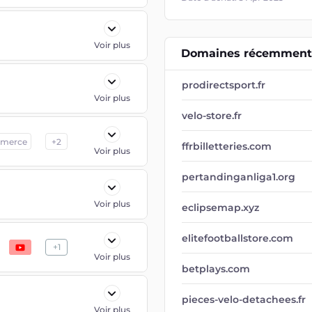
Voir plus
Domaines récemment 
prodirectsport.fr
Voir plus
velo-store.fr
merce
+
2
ffrbilletteries.com
Voir plus
pertandinganliga1.org
Voir plus
eclipsemap.xyz
elitefootballstore.com
+
1
Voir plus
betplays.com
pieces-velo-detachees.fr
Voir plus