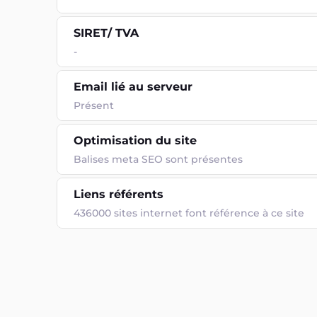
SIRET/ TVA
-
Email lié au serveur
Présent
Optimisation du site
Balises meta SEO sont présentes
Liens référents
436000 sites internet font référence à ce site