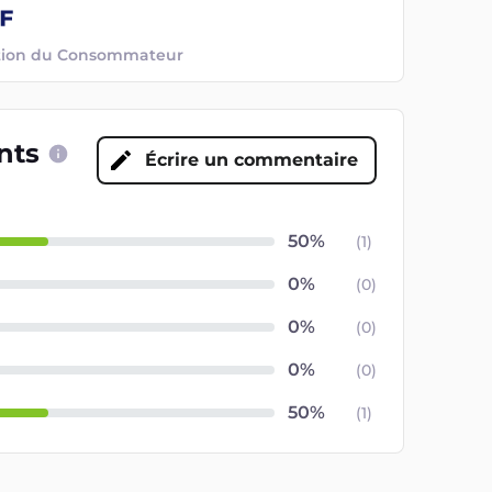
ection du Consommateur
ents
Écrire un commentaire
(
1
)
(
0
)
(
0
)
(
0
)
(
1
)