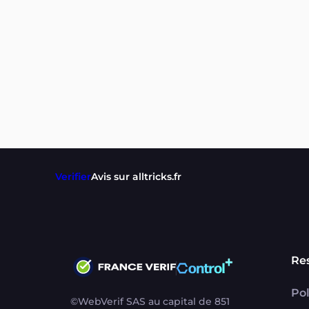
Verifier
Avis sur alltricks.fr
Re
Pol
©WebVerif SAS au capital de 851