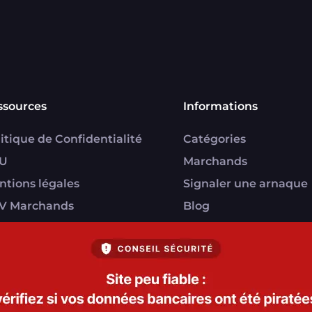
ssources
Informations
itique de Confidentialité
Catégories
U
Marchands
ntions légales
Signaler une arnaque
V Marchands
Blog
U FranceVerif+
everif.fr