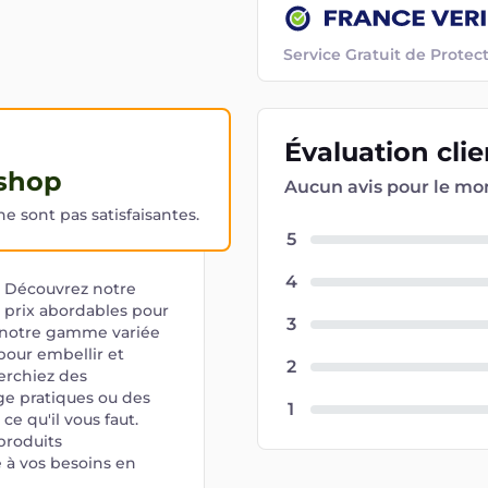
Service Gratuit de Prot
Évaluation
cli
.shop
Aucun avis pour le m
 sont pas satisfaisantes.
5
4
. Découvrez notre
s prix abordables pour
3
z notre gamme variée
pour embellir et
2
erchiez des
age pratiques ou des
1
e qu'il vous faut.
produits
 à vos besoins en