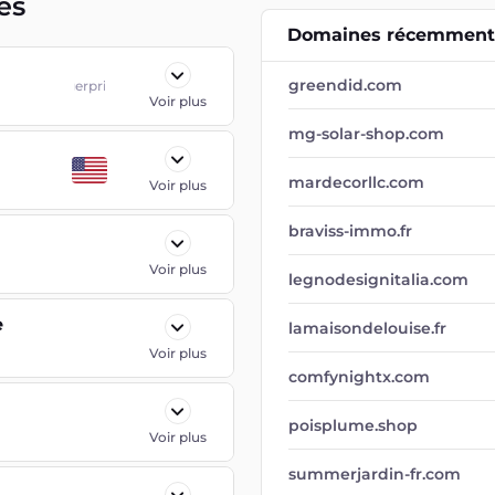
es
Domaines récemment 
greendid.com
Fingerprint.js
Voir plus
mg-solar-shop.com
mardecorllc.com
Voir plus
braviss-immo.fr
Voir plus
legnodesignitalia.com
e
lamaisondelouise.fr
Voir plus
comfynightx.com
poisplume.shop
Voir plus
summerjardin-fr.com