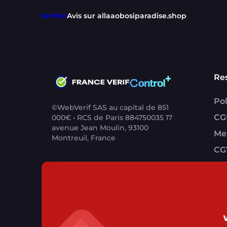
Verifier
Avis sur allaaobosiparadise.shop
Re
Pol
©WebVerif SAS au capital de 851
CG
000€ • RCS de Paris 884750035 17
avenue Jean Moulin, 93100
Me
Montreuil, France
CG
CG
Contact support utilisateurs
support@franc