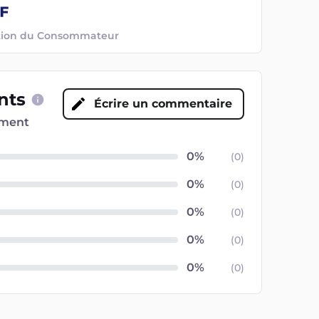
ection du Consommateur
ents
Écrire un commentaire
oment
(
0
)
(
0
)
(
0
)
(
0
)
(
0
)