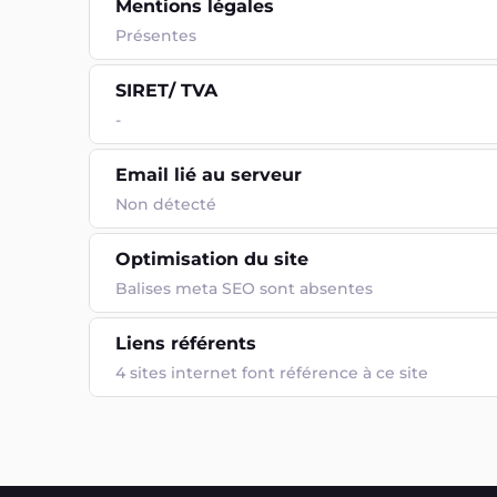
Mentions légales
Présentes
SIRET/ TVA
-
Email lié au serveur
Non détecté
Optimisation du site
Balises meta SEO sont absentes
Liens référents
4 sites internet font référence à ce site