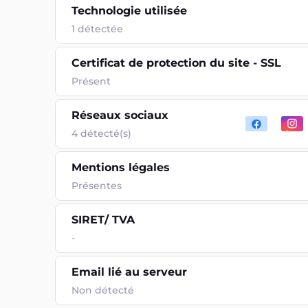
Technologie utilisée
1
détectée
Certificat de protection du site - SSL
Présent
Réseaux sociaux
4 détecté(s)
Mentions légales
Présentes
SIRET/ TVA
-
Email lié au serveur
Non détecté