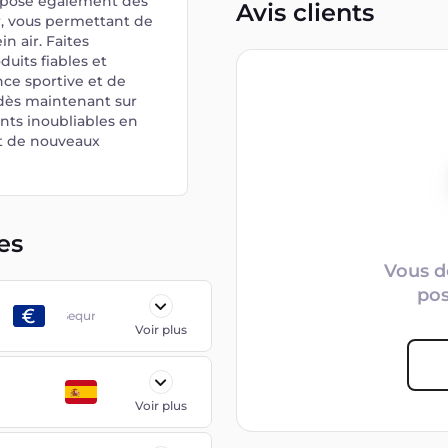
propose également des
Avis clients
r, vous permettant de
n air. Faites
duits fiables et
nce sportive et de
 dès maintenant sur
nts inoubliables en
nt de nouveaux
es
Vous d
po
Sequra
Voir plus
Voir plus