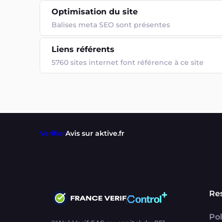
Optimisation du site
Balises meta SEO sont présentes
Liens référents
5760 sites internet font référence à ce site
Verifier
Avis sur aktive.fr
Re
Pol