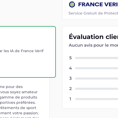
Service Gratuit de Prot
Évaluation
cli
Aucun avis pour le m
r les IA de France Verif
5
4
3
gne pour des
2
 vous soyez amateur
e gamme de produits
1
portives préférées.
 vêtements de sport
nement votre passion.