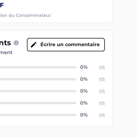
ection du Consommateur
ents
Écrire un commentaire
oment
(
0
)
(
0
)
(
0
)
(
0
)
(
0
)