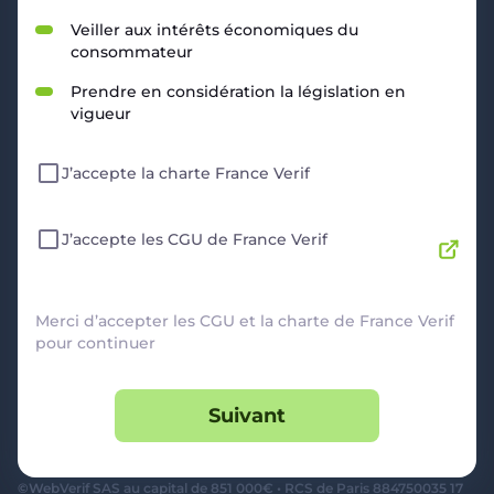
RESSOURCES
Veiller aux intérêts économiques du
consommateur
Politique de Confidentialité
CGU
Prendre en considération la législation en
Mentions légales
vigueur
CGV Marchands
CGU FranceVerif+
J’accepte la charte France Verif
INFORMATIONS
Catégories
Marchands
J’accepte les CGU de France Verif
Signaler une arnaque
Blog
A PROPOS
Merci d’accepter les CGU et la charte de France Verif
pour continuer
Aide
Comment ça marche ?
Suivant
Contact support utilisateurs
support@franceverif.fr
©WebVerif SAS au capital de 851 000€ • RCS de Paris 884750035 17