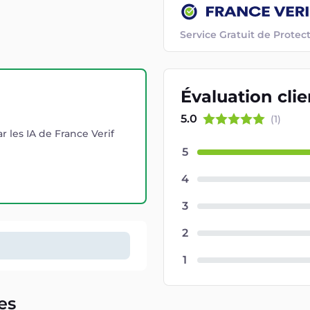
Service Gratuit de Prot
Évaluation
cli
5.0
(
1
)
r les IA de France Verif
5
4
3
2
1
es