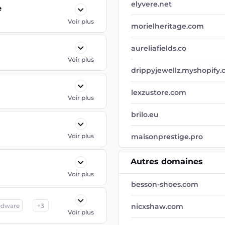
elyvere.net
e
Voir plus
morielheritage.com
aureliafields.co
Voir plus
drippyjewellz.myshopify
lexzustore.com
Voir plus
brilo.eu
Voir plus
maisonprestige.pro
Autres domaines
Voir plus
besson-shoes.com
dware
+
3
nicxshaw.com
Voir plus