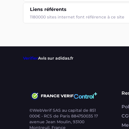
Liens référents
1180000 sites internet font référence à ce site
Verifier
Avis sur adidas.fr
Re
Pol
©WebVerif SAS au capital de 851
CG
000€ • RCS de Paris 884750035 17
avenue Jean Moulin, 93100
Me
Montreuil, France