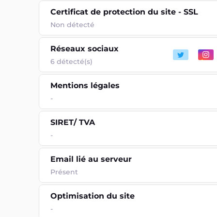
Certificat de protection du site - SSL
Non détecté
Réseaux sociaux
6 détecté(s)
Mentions légales
-
SIRET/ TVA
-
Email lié au serveur
Présent
Optimisation du site
-