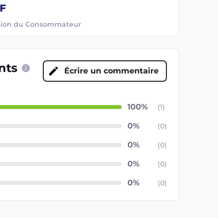
ection du Consommateur
ents
Écrire un commentaire
(
1
)
(
0
)
(
0
)
(
0
)
(
0
)