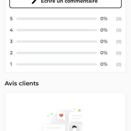
Écrire un commentaire
5
(
0
)
4
(
0
)
3
(
0
)
2
(
0
)
1
(
0
)
Avis clients