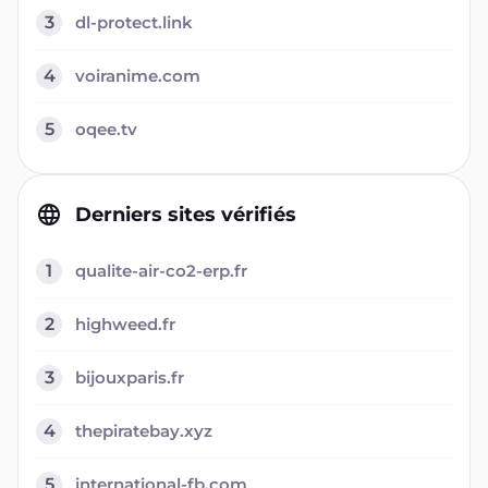
3
dl-protect.link
4
voiranime.com
5
oqee.tv
Derniers sites vérifiés
1
qualite-air-co2-erp.fr
2
highweed.fr
3
bijouxparis.fr
4
thepiratebay.xyz
5
international-fb.com