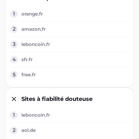
1
orange.fr
2
amazon.fr
3
leboncoin.fr
4
sfr.fr
5
free.fr
Sites à fiabilité douteuse
1
leboncoin.fr
2
aol.de