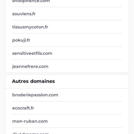
snoopfrance.com
souviens.fr
tissusmycoton.fr
pokuji.fr
sensitiveetfils.com
jeannefrere.com
Autres domaines
broderiepassion.com
ecocraft.fr
mon-ruban.com