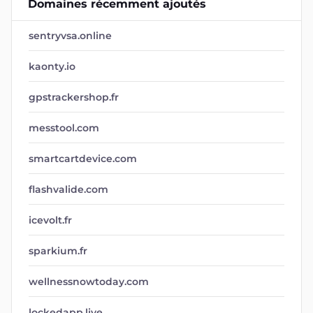
Domaines récemment ajoutés
sentryvsa.online
kaonty.io
gpstrackershop.fr
messtool.com
smartcartdevice.com
flashvalide.com
icevolt.fr
sparkium.fr
wellnessnowtoday.com
lockedapp.live