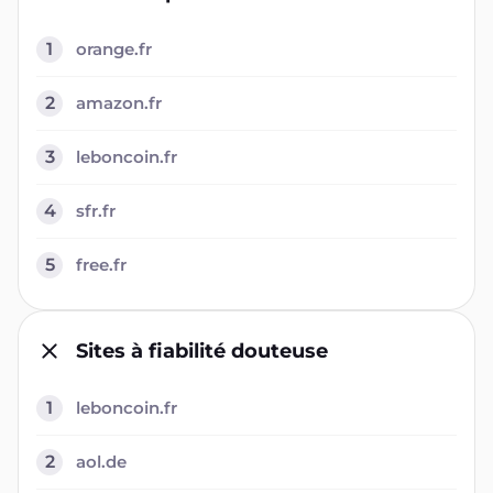
1
orange.fr
2
amazon.fr
3
leboncoin.fr
4
sfr.fr
5
free.fr
Sites à fiabilité douteuse
1
leboncoin.fr
2
aol.de