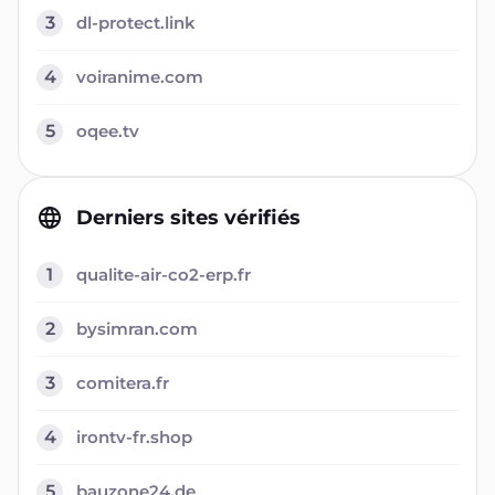
3
dl-protect.link
4
voiranime.com
5
oqee.tv
Derniers sites vérifiés
1
qualite-air-co2-erp.fr
2
bysimran.com
3
comitera.fr
4
irontv-fr.shop
5
bauzone24.de