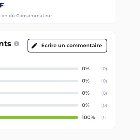
ection du Consommateur
ents
Écrire un commentaire
(
0
)
(
0
)
(
0
)
(
0
)
(
1
)