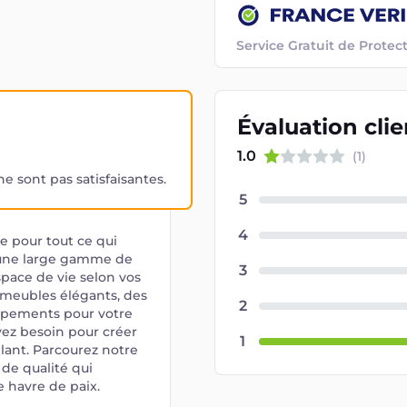
Service Gratuit de Prot
Évaluation
cli
1.0
(
1
)
 sont pas satisfaisantes.
5
4
ne pour tout ce qui
z une large gamme de
3
pace de vie selon vos
 meubles élégants, des
2
uipements pour votre
avez besoin pour créer
1
lant. Parcourez notre
s de qualité qui
 havre de paix.