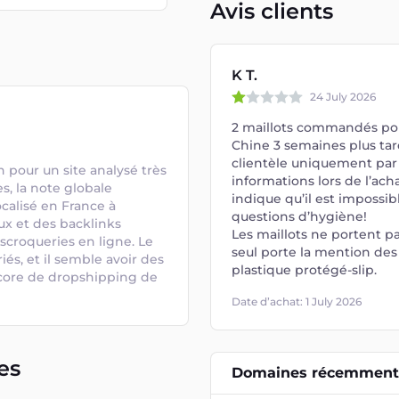
Avis clients
K T.
24 July 2026
2 maillots commandés pou
Chine 3 semaines plus tard
clientèle uniquement par 
 pour un site analysé très 
informations lors de l’ach
, la note globale 
indique qu’il est impossi
ocalisé en France à 
questions d’hygiène!
ux et des backlinks 
Les maillots ne portent pa
escroqueries en ligne. Le 
seul porte la mention des 
és, et il semble avoir des 
plastique protégé-slip.
score de dropshipping de 
Date d’achat: 1 July 2026
es
Domaines récemment 