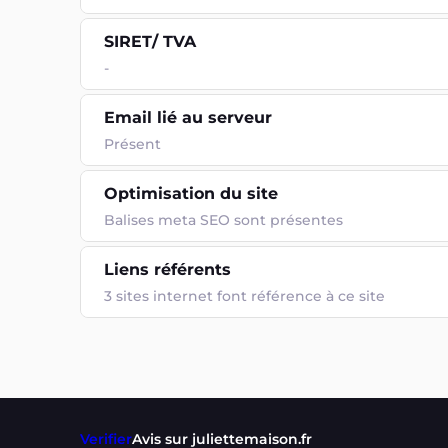
SIRET/ TVA
-
Email lié au serveur
Présent
Optimisation du site
Balises meta SEO sont présentes
Liens référents
3 sites internet font référence à ce site
Verifier
Avis sur juliettemaison.fr