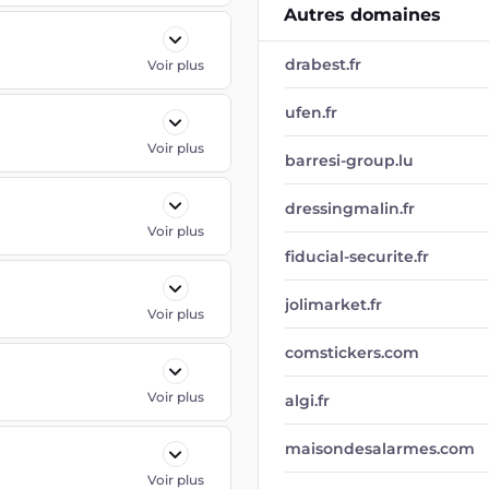
Autres domaines
drabest.fr
Voir plus
ufen.fr
Voir plus
barresi-group.lu
dressingmalin.fr
Voir plus
fiducial-securite.fr
jolimarket.fr
Voir plus
comstickers.com
Voir plus
algi.fr
maisondesalarmes.com
Voir plus