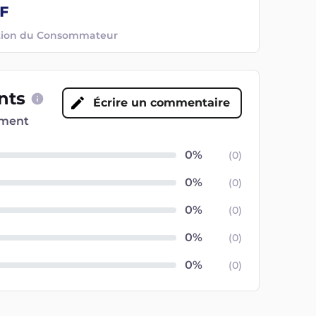
ection du Consommateur
ents
Écrire un commentaire
oment
(
0
)
(
0
)
(
0
)
(
0
)
(
0
)