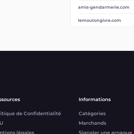
amis-gendarmerie.com
lemoutongivre.com
ssources
Informations
itique de Confidentialité
Catégories
U
Marchands
ntions légales
Signaler une arnaque