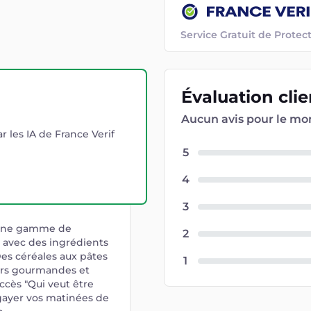
Service Gratuit de Prot
Évaluation
cli
Aucun avis pour le m
r les IA de France Verif
5
4
3
 une gamme de
2
e avec des ingrédients
es céréales aux pâtes
1
eurs gourmandes et
ccès "Qui veut être
égayer vos matinées de