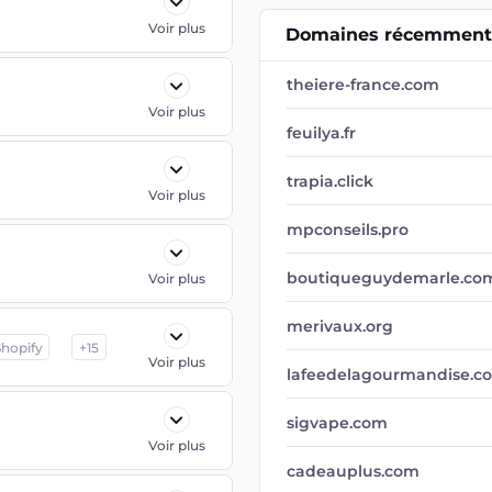
Voir plus
Domaines récemment 
theiere-france.com
Voir plus
feuilya.fr
trapia.click
Voir plus
mpconseils.pro
boutiqueguydemarle.co
Voir plus
merivaux.org
Shopify
+
15
Voir plus
lafeedelagourmandise.c
sigvape.com
Voir plus
cadeauplus.com