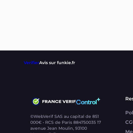
Verifier
Avis sur funkie.fr
Re
Pol
©WebVerif SAS au capital de 851
CG
000€ • RCS de Paris 884750035 17
avenue Jean Moulin, 93100
Me