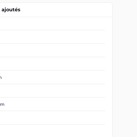
ajoutés
m
om