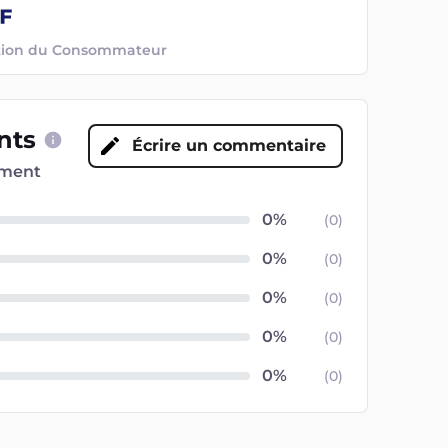
ection du Consommateur
ents
Écrire un commentaire
oment
(
0
)
(
0
)
(
0
)
(
0
)
(
0
)