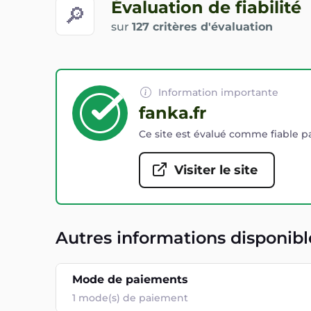
Évaluation de fiabilité
🔎
sur
127 critères d'évaluation
Information importante
fanka.fr
Ce site est évalué comme fiable pa
Visiter le site
Autres informations disponibl
Mode de paiements
1
mode(s) de paiement