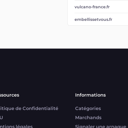
vulcano-france.fr
embellissetvous.fr
ssources
Informations
itique de Confidentialité
Catégories
U
Marchands
ntions légales
Signaler une arnaque