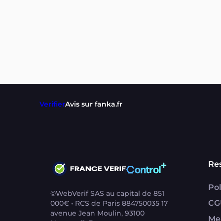
Verifier
Avis sur fanka.fr
Re
Pol
©WebVerif SAS au capital de 851
CG
000€ • RCS de Paris 884750035 17
avenue Jean Moulin, 93100
Me