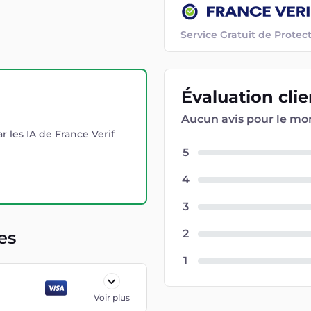
Service Gratuit de Prot
Évaluation
cli
Aucun avis pour le m
r les IA de France Verif
5
4
3
2
es
1
Voir plus