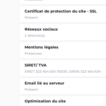
Certificat de protection du site - SSL
Présent
Réseaux sociaux
2 détecté(s)
Mentions légales
Présentes
SIRET/ TVA
SIRET: 523 464 634 00030, SIREN: 523 464 634
Email lié au serveur
Présent
Optimisation du site