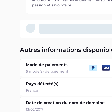
aujourd'hui pour savourer des délices sucré
passion et savoir-faire.
Autres informations disponibl
Mode de paiements
5
mode(s) de paiement
Pays détecté(s)
France
Date de création du nom de domaine
13/02/2017