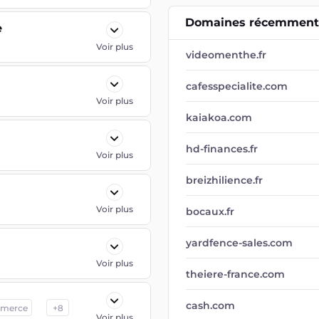
Domaines récemment 
e
Voir plus
videomenthe.fr
cafesspecialite.com
Voir plus
kaiakoa.com
hd-finances.fr
Voir plus
breizhilience.fr
Voir plus
bocaux.fr
yardfence-sales.com
Voir plus
theiere-france.com
cash.com
merce
+
8
Voir plus