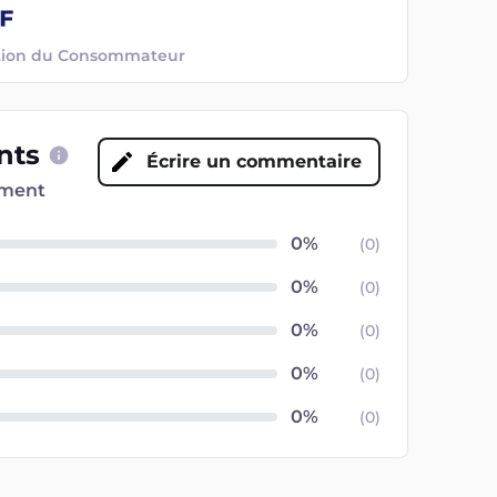
ection du Consommateur
ents
Écrire un commentaire
oment
(
0
)
(
0
)
(
0
)
(
0
)
(
0
)