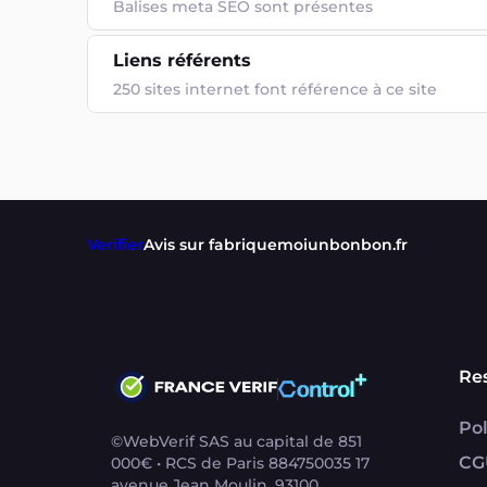
Balises meta SEO sont présentes
Liens référents
250 sites internet font référence à ce site
Verifier
Avis sur fabriquemoiunbonbon.fr
Re
Pol
©WebVerif SAS au capital de 851
CG
000€ • RCS de Paris 884750035 17
avenue Jean Moulin, 93100