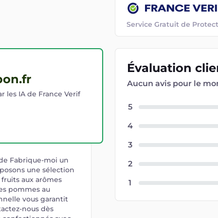
Service Gratuit de Prot
Évaluation
cli
on.fr
Aucun avis pour le m
r les IA de France Verif
5
4
3
 de Fabrique-moi un
2
posons une sélection
fruits aux arômes
1
des pommes au
onnelle vous garantit
tactez-nous dès