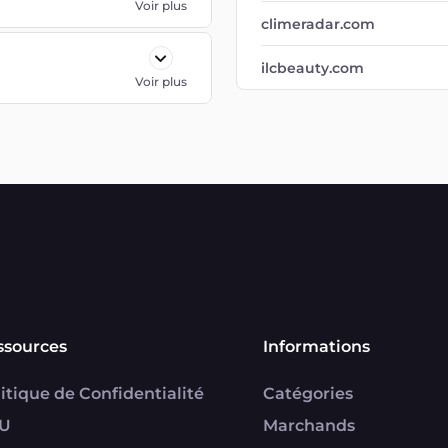
Voir plus
climeradar.com
ilcbeauty.com
Voir plus
ssources
Informations
itique de Confidentialité
Catégories
U
Marchands