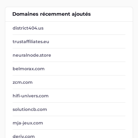
Domaines récemment ajoutés
district404.us
trustaffiliates.eu
neuralnode.store
belmorax.com
zcm.com
hifi-univers.com
solutioncb.com
mja-jeux.com
deriv.com