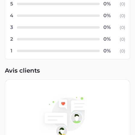
5
(
0
)
4
(
0
)
3
(
0
)
2
(
0
)
1
(
0
)
Avis clients