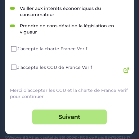
RESSOURCES
Veiller aux intérêts économiques du
consommateur
Politique de Confidentialité
CGU
Prendre en considération la législation en
Mentions légales
vigueur
CGV Marchands
CGU FranceVerif+
J’accepte la charte France Verif
INFORMATIONS
Catégories
Marchands
J’accepte les CGU de France Verif
Signaler une arnaque
Blog
A PROPOS
Merci d’accepter les CGU et la charte de France Verif
pour continuer
Aide
Comment ça marche ?
Suivant
Contact support utilisateurs
support@franceverif.fr
©WebVerif SAS au capital de 851 000€ • RCS de Paris 884750035 17